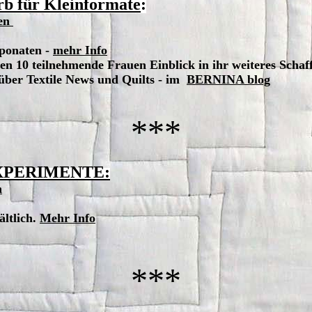
 für Kleinformate
:
en
ponaten -
mehr Info
ben 10 teilnehmende Frauen Einblick in ihr weiteres Schaf
über Textile News und Quilts - im
BERNINA blog
***
XPERIMENTE:
n
ltlich.
Mehr Info
***