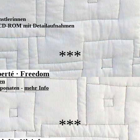
stlerinnen
ive CD-ROM mit Detailaufnahmen
***
berté
·
Freedom
gen
xponaten -
mehr Info
***