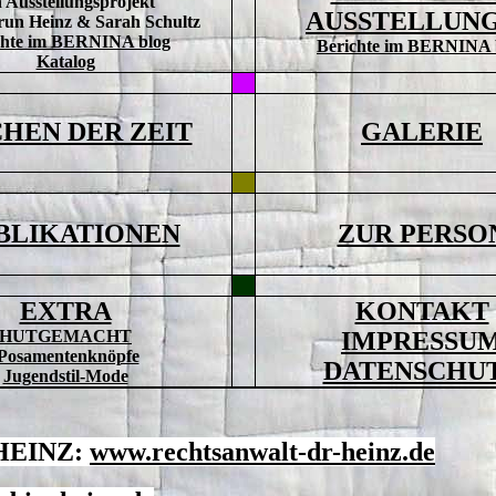
 Ausstellungsprojekt
AUSSTELLUN
un Heinz & Sarah Schultz
chte im BERNINA blog
Berichte im BERNINA 
Katalog
CHEN DER ZEIT
GALERIE
BLIKATIONEN
ZUR PERSO
EXTRA
KONTAKT
HUTGEMACHT
IMPRESSU
Posamentenknöpfe
DATENSCHU
Jugendstil-Mode
HEINZ:
www.rechtsanwalt-dr-heinz.de