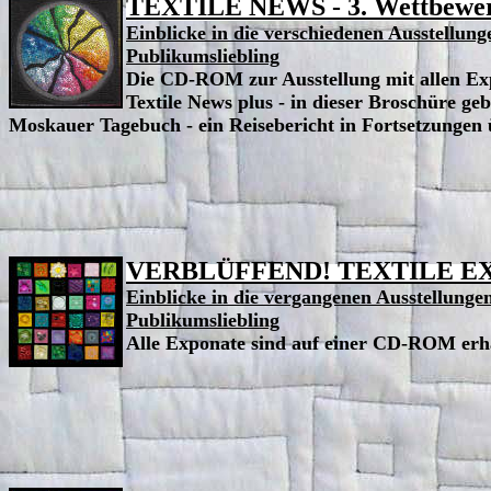
TEXTILE NEWS - 3. Wettbewerb
Einblicke in die verschiedenen Ausstellung
Publikumsliebling
Die CD-ROM zur Ausstellung mit allen Ex
Textile News plus - in dieser Broschüre ge
Moskauer Tagebuch - ein Reisebericht in Fortsetzungen 
VERBLÜFFEND! TEXTILE E
Einblicke in die vergangenen Ausstellunge
Publikumsliebling
Alle Exponate sind auf einer CD-ROM erhä