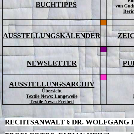
Ein
BUCHTIPPS
von Gudr
Beri
AUSSTELLUNGSKALENDER
ZEI
NEWSLETTER
PU
AUSSTELLUNGSARCHIV
Übersicht
Textile News: Langeweile
Textile News: Freiheit
RECHTSANWALT § DR. WOLFGANG 