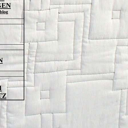
GEN
blog
N
M
TZ